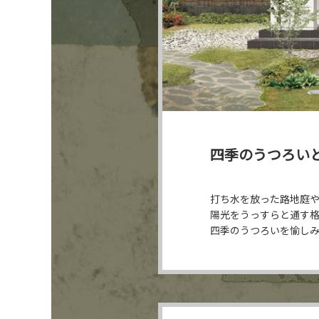
四季のうつろい
打ち水を放った路地庭
陽光をうっすらと通す
四季のうつろいを愉し